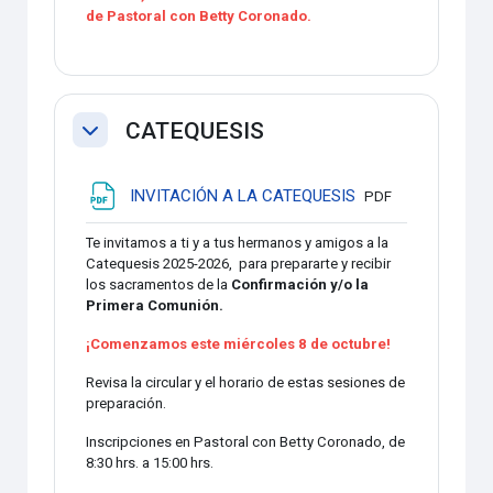
de Pastoral con Betty Coronado.
CATEQUESIS
Colapsar
Archivo
INVITACIÓN A LA CATEQUESIS
PDF
Te invitamos a ti y a tus hermanos y amigos a la
Catequesis 2025-2026, para prepararte y recibir
los sacramentos de la
Confirmación y/o la
Primera Comunión.
¡Co
menzamos este miércoles 8 de octubre!
Revisa la circular y el horario de estas sesiones de
preparación.
Inscripciones en Pastoral con Betty Coronado, de
8:30 hrs. a 15:00 hrs.