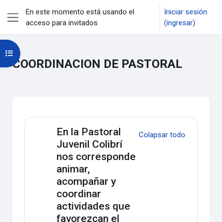
Saltar al contenido principal
En este momento está usando el
Iniciar sesión
acceso para invitados
(ingresar)
Pánel lateral
Abrir índice del curso
COORDINACION DE PASTORAL
Descripción de la sección
En la Pastoral
Colapsar todo
Juvenil Colibrí
nos corresponde
animar,
acompañar y
coordinar
actividades que
favorezcan el