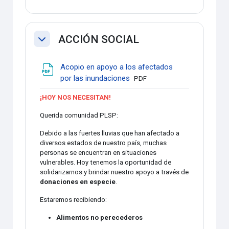
ACCIÓN SOCIAL
Colapsar
Acopio en apoyo a los afectados
Archivo
por las inundaciones
PDF
¡HOY NOS NECESITAN!
Querida comunidad PLSP:
Debido a las fuertes lluvias que han afectado a
diversos estados de nuestro país, muchas
personas se encuentran en situaciones
vulnerables. Hoy tenemos la oportunidad de
solidarizarnos y brindar nuestro apoyo a través de
donaciones en especie
.
Estaremos recibiendo:
Alimentos no perecederos